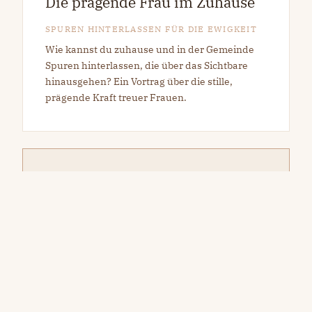
Die prägende Frau im Zuhause
SPUREN HINTERLASSEN FÜR DIE EWIGKEIT
Wie kannst du zuhause und in der Gemeinde
Spuren hinterlassen, die über das Sichtbare
hinausgehen? Ein Vortrag über die stille,
prägende Kraft treuer Frauen.
+
Weitere Themen auf Anfrage
Du hast ein konkretes Thema im Herzen?
Schreib mir an – gemeinsam finden wir das
passende Thema für eure Veranstaltung.