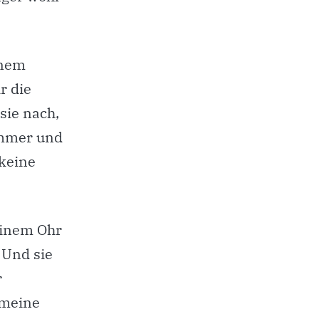
inem
r die
sie nach,
 immer und
 keine
einem Ohr
 Und sie
r
 meine