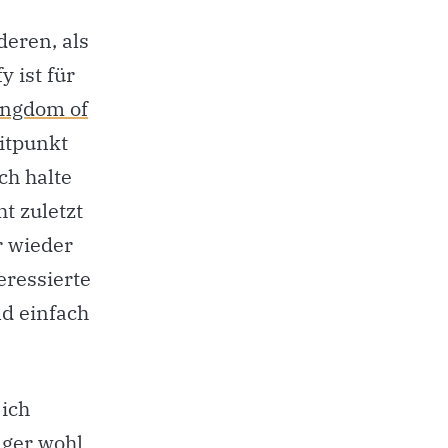
deren, als
y ist für
ingdom of
eitpunkt
h halte
t zuletzt
r wieder
eressierte
nd einfach
 ich
nger wohl