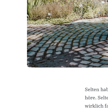
Selten hab
höre. Selt
wirklich f