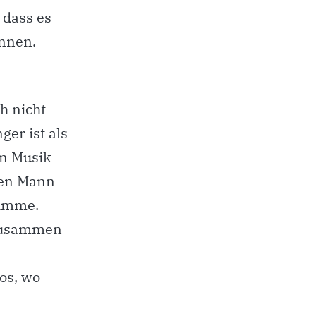
 dass es
ennen.
ch nicht
ger ist als
en Musik
hren Mann
timme.
 zusammen
os, wo