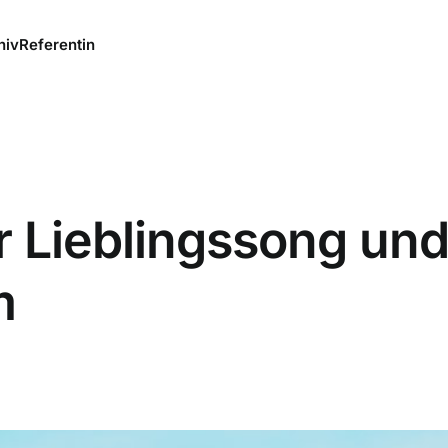
hiv
Referentin
r Lieblingssong un
m