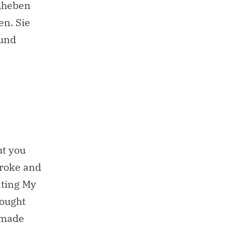
hheben
en. Sie
und
ut you
Broke and
nting My
sought
 made