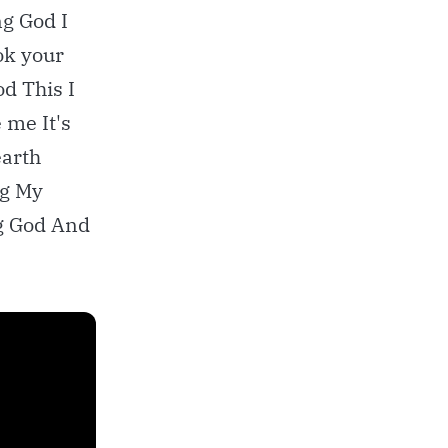
g God I
ok your
d This I
 me It's
earth
ng My
ng God And