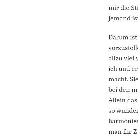
mir die St
jemand ist
Darum ist
vorzustel
allzu viel
ich und er
macht. Sie
bei den m
Allein da
so wunder
harmonier
man ihr Z