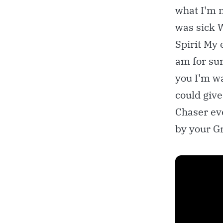
what I'm 
was sick 
Spirit My 
am for su
you I'm w
could give
Chaser ev
by your G