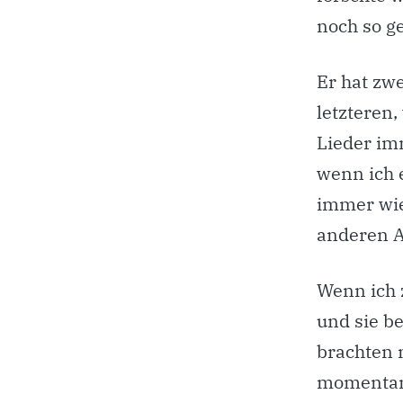
noch so g
Er hat zw
letzteren,
Lieder imm
wenn ich 
immer wie
anderen A
Wenn ich 
und sie be
brachten 
momentane