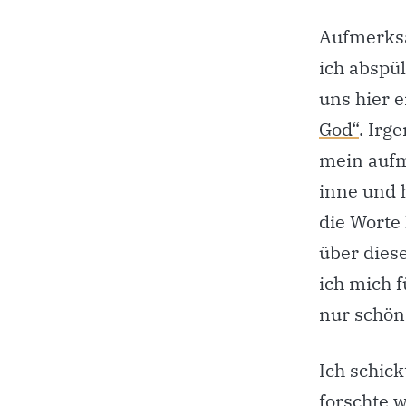
Aufmerksa
ich abspül
uns hier 
God“
. Irg
mein aufm
inne und h
die Worte
über dies
ich mich f
nur schön
Ich schick
forschte 