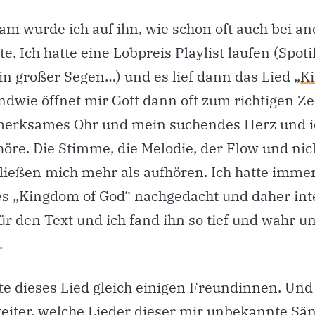
m wurde ich auf ihn, wie schon oft auch bei an
te. Ich hatte eine Lobpreis Playlist laufen (Spotif
ein großer Segen…) und es lief dann das Lied
„K
endwie öffnet mir Gott dann oft zum richtigen Z
erksames Ohr und mein suchendes Herz und ic
öre. Die Stimme, die Melodie, der Flow und nich
 ließen mich mehr als aufhören. Ich hatte imme
es „Kingdom of God“ nachgedacht und daher int
ür den Text und ich fand ihn so tief und wahr u
.
te dieses Lied gleich einigen Freundinnen. Und
weiter, welche Lieder dieser mir unbekannte Sä