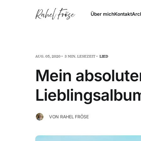
Über mich
Kontakt
Arc
AUG. 05, 2020
3 MIN. LESEZEIT
LIED
Mein absolute
Lieblingsalbu
VON
RAHEL FRÖSE