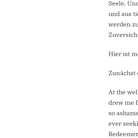
Seele. Un
und aus t
werden zu
Zuversich
Hier ist m
Zunächst 
At the wel
drew me f
so ashame
ever seek
Redeemer 