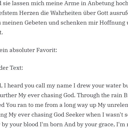
d sie lassen mich meine Arme in Anbetung hoc
iefstem Herzen die Wahrheiten über Gott ausruf
 meinen Gebeten und schenken mir Hoffnung 
t.
ein absoluter Favorit:
der Text:
l, I heard you call my name I drew your water b
urther My ever chasing God. Through the rain 
d You ran to me from a long way up My unrele
ing My ever chasing God Seeker when I wasn't 
by your blood I'm born And by your grace, I'm