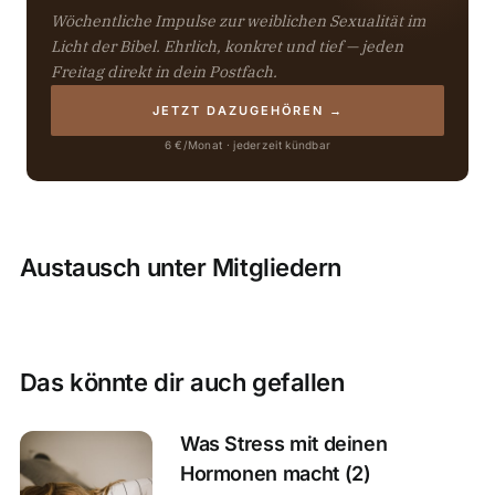
Wöchentliche Impulse zur weiblichen Sexualität im
Licht der Bibel. Ehrlich, konkret und tief — jeden
Freitag direkt in dein Postfach.
JETZT DAZUGEHÖREN →
6 €/Monat · jederzeit kündbar
Austausch unter Mitgliedern
Das könnte dir auch gefallen
Was Stress mit deinen
Hormonen macht (2)