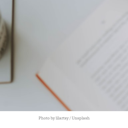
Photo by
lilartsy
/
Unsplash