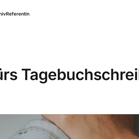
hiv
Referentin
fürs Tagebuchschre