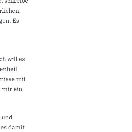
, schreibe
rlichen.
gen. Es
ch will es
senheit
bnisse mit
t mir ein
t und
les damit