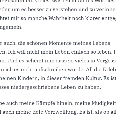
r zusammen. Vieles, was ich in Gottes Wort lese
eder, um es besser zu verstehen und zu verinne
htet mir so manche Wahrheit noch klarer entge
 ungemein.
mir auch, die schönen Momente meines Lebens
en. Ich will nicht mein Leben einfach so leben. I
un. Und es scheint mir, dass so vieles in Verges
n ich es nicht aufschreiben würde. All die Erle
meinen Kindern, in dieser fremden Kultur. Es is
ieses niedergeschriebene Leben zu haben.
ibe auch meine Kämpfe hinein, meine Müdigkei
uch meine tiefe Verzweiflung. Es ist, als ob al