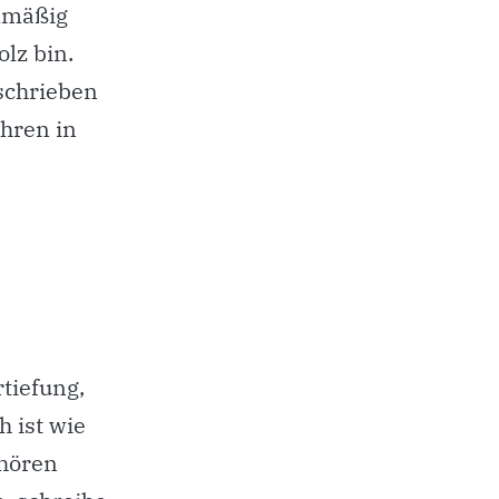
elmäßig
olz bin.
eschrieben
ahren in
tiefung,
 ist wie
ehören