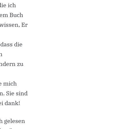
ie ich
inem Buch
 wissen, Er
dass die
h
indern zu
ie mich
. Sie sind
ei dank!
ch gelesen