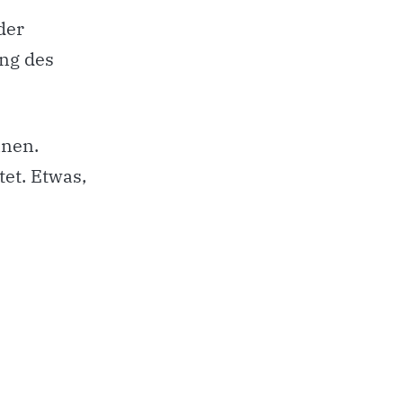
der
ung des
nnen.
tet. Etwas,