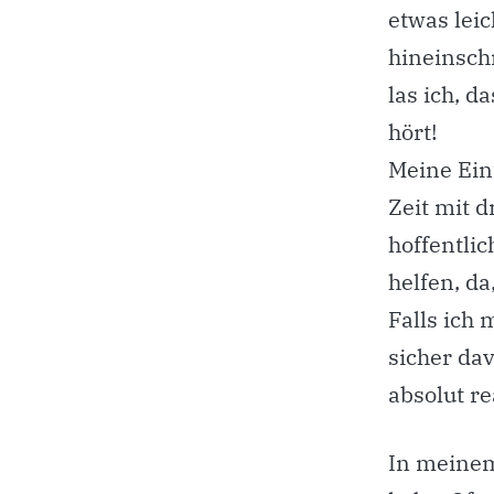
etwas leic
hineinsch
las ich, d
hört!
Meine Ein
Zeit mit d
hoffentli
helfen, da
Falls ich 
sicher da
absolut re
In meinem 