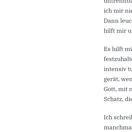
untrennba
ich mir ni
Dann leuc
hilft mir
Es hilft 
festzuhalt
intensiv t
gerät, wen
Gott, mit 
Schatz, d
Ich schre
manchmal a