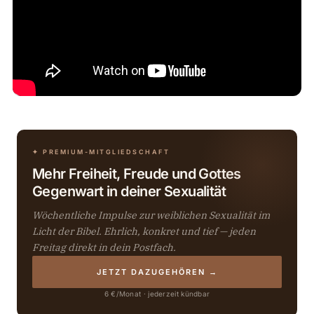
✦ PREMIUM-MITGLIEDSCHAFT
Mehr Freiheit, Freude und Gottes
Gegenwart in deiner Sexualität
Wöchentliche Impulse zur weiblichen Sexualität im
Licht der Bibel. Ehrlich, konkret und tief — jeden
Freitag direkt in dein Postfach.
JETZT DAZUGEHÖREN →
6 €/Monat · jederzeit kündbar