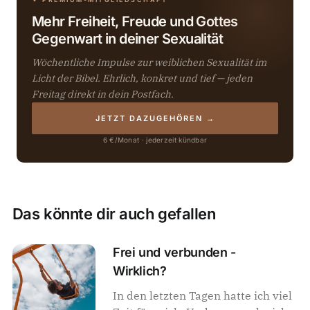
Mehr Freiheit, Freude und Gottes
Gegenwart in deiner Sexualität
Wöchentliche Impulse zur weiblichen Sexualität im
Licht der Bibel. Ehrlich, konkret und tief — jeden
Freitag direkt in dein Postfach.
JETZT DAZUGEHÖREN →
6 €/Monat · jederzeit kündbar
Das könnte dir auch gefallen
Frei und verbunden -
Wirklich?
In den letzten Tagen hatte ich viel