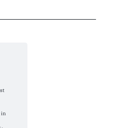
t 
in 