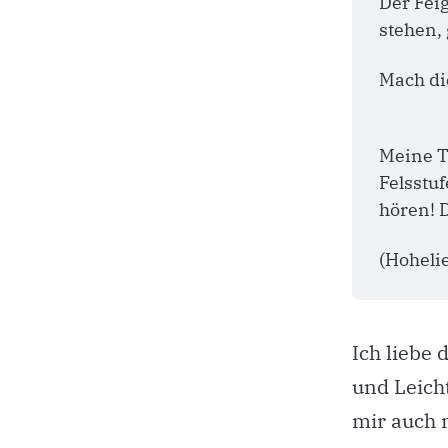
Der Feig
stehen, 
Mach di
Meine T
Felsstuf
hören! 
(Hoheli
Ich liebe
und Leicht
mir auch 