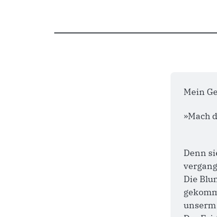
Mein Ge
»Mach d
Denn sie
vergang
Die Blum
gekomme
unserm