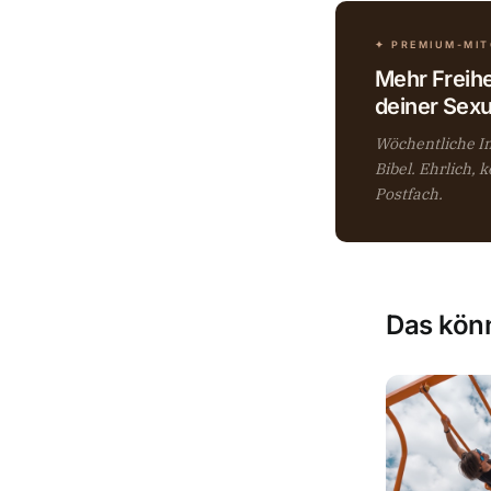
✦ PREMIUM-MI
Mehr Freihe
deiner Sexua
Wöchentliche Im
Bibel. Ehrlich, 
Postfach.
Das könn