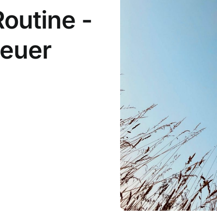
outine -
teuer