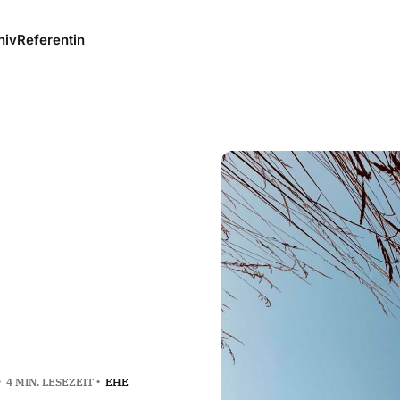
hiv
Referentin
4 MIN. LESEZEIT
EHE