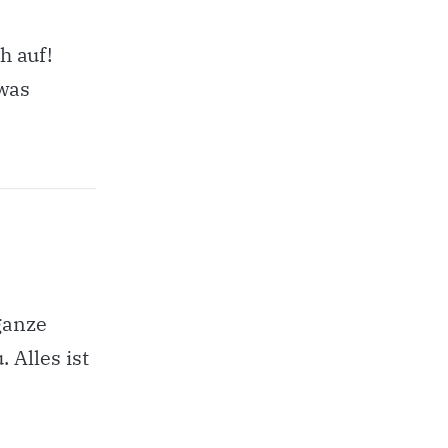
h auf!
was
ganze
 Alles ist