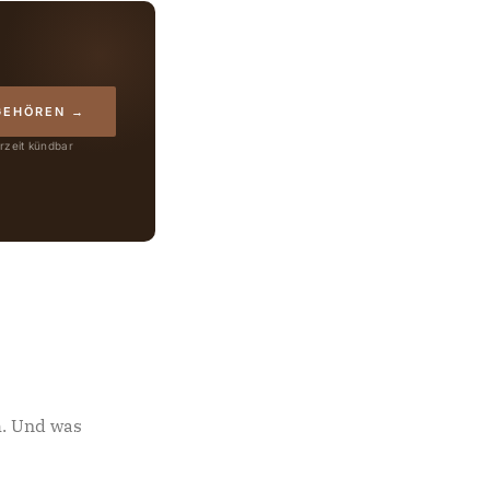
GEHÖREN →
rzeit kündbar
ch. Und was