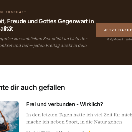
TGLIEDSCHAFT
it, Freude und Gottes Gegenwart in
lität
JETZT DAZU
pulse zur weiblichen Sexualität im Licht der
6 €/Monat · jede
konkret und tief — jeden Freitag direkt in dein
te dir auch gefallen
Frei und verbunden - Wirklich?
In den letzten Tagen hatte ich viel Zeit für mi
mache ich neben Sport, in die Natur gehen