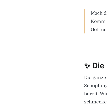
Mach di
Komm u
Gott un
✨ Die
Die ganze 
Schöpfung 
bereit. W
schmecke