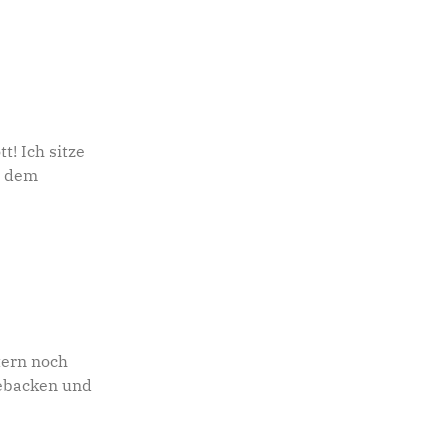
t! Ich sitze
s dem
tern noch
gebacken und