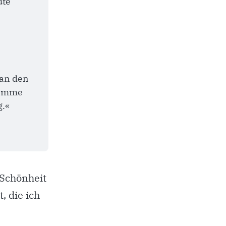
te 
an den 
timme 
g.«
 Schönheit
, die ich