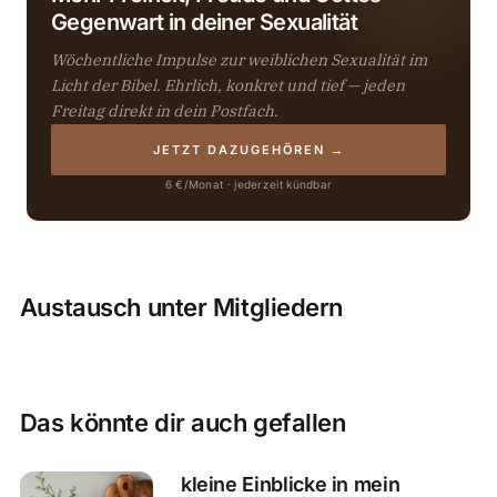
Gegenwart in deiner Sexualität
Wöchentliche Impulse zur weiblichen Sexualität im
Licht der Bibel. Ehrlich, konkret und tief — jeden
Freitag direkt in dein Postfach.
JETZT DAZUGEHÖREN →
6 €/Monat · jederzeit kündbar
Austausch unter Mitgliedern
Das könnte dir auch gefallen
kleine Einblicke in mein