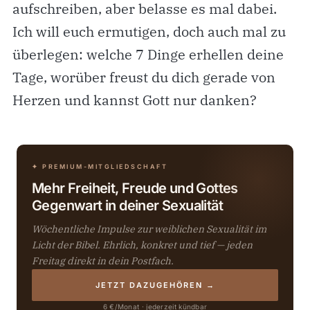
aufschreiben, aber belasse es mal dabei.
Ich will euch ermutigen, doch auch mal zu
überlegen: welche 7 Dinge erhellen deine
Tage, worüber freust du dich gerade von
Herzen und kannst Gott nur danken?
✦ PREMIUM-MITGLIEDSCHAFT
Mehr Freiheit, Freude und Gottes
Gegenwart in deiner Sexualität
Wöchentliche Impulse zur weiblichen Sexualität im
Licht der Bibel. Ehrlich, konkret und tief — jeden
Freitag direkt in dein Postfach.
JETZT DAZUGEHÖREN →
6 €/Monat · jederzeit kündbar