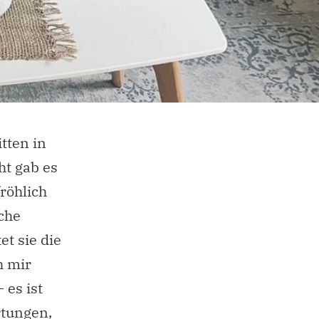
tten in
ht gab es
röhlich
che
et sie die
h mir
 es ist
rtungen,