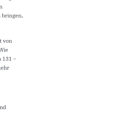
n
u bringen,
t von
Wie
m 131 –
mehr
ind