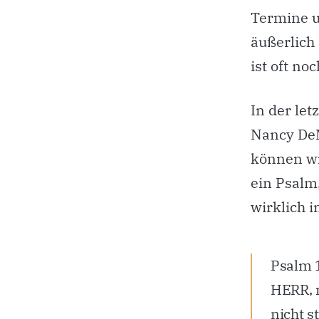
Termine u
äußerlich 
ist oft no
In der le
Nancy DeM
können wi
ein Psalm
wirklich 
Psalm 
HERR, m
nicht st