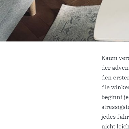
Kaum vers
der adven
den ersten
die winke
beginnt je
stressigst
jedes Jahr
nicht leic