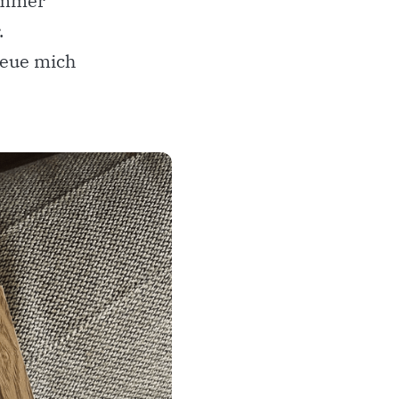
immer
.
reue mich