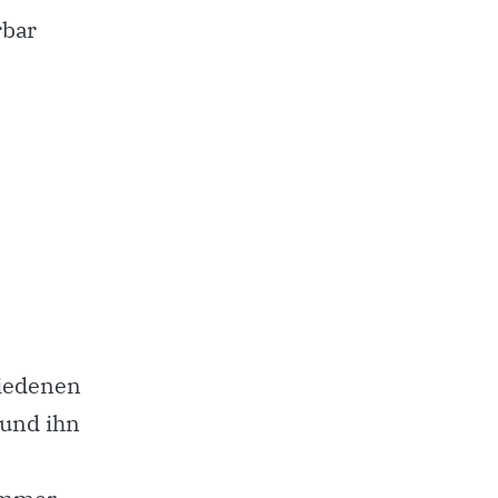
rbar
hiedenen
 und ihn