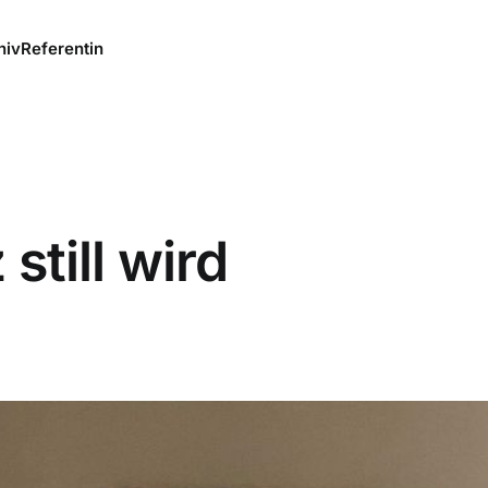
hiv
Referentin
still wird