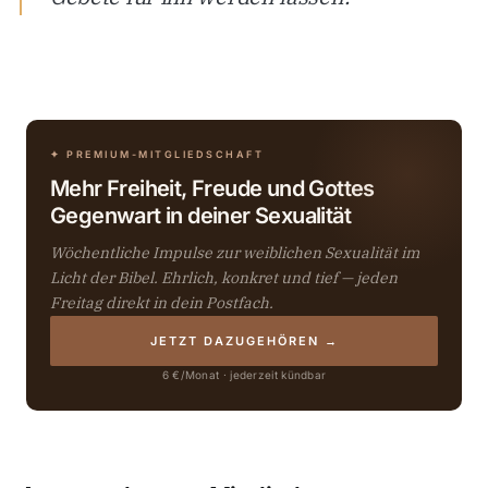
✦ PREMIUM-MITGLIEDSCHAFT
Mehr Freiheit, Freude und Gottes
Gegenwart in deiner Sexualität
Wöchentliche Impulse zur weiblichen Sexualität im
Licht der Bibel. Ehrlich, konkret und tief — jeden
Freitag direkt in dein Postfach.
JETZT DAZUGEHÖREN →
6 €/Monat · jederzeit kündbar